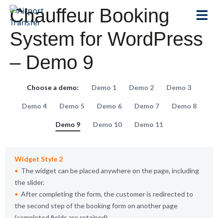
Chauffeur Booking
System for WordPress
– Demo 9
Choose a demo:
Demo 1
Demo 2
Demo 3
Demo 4
Demo 5
Demo 6
Demo 7
Demo 8
Demo 9
Demo 10
Demo 11
Widget Style 2
The widget can be placed anywhere on the page, including
the slider.
After completing the form, the customer is redirected to
the second step of the booking form on another page
(completed fields are retained).